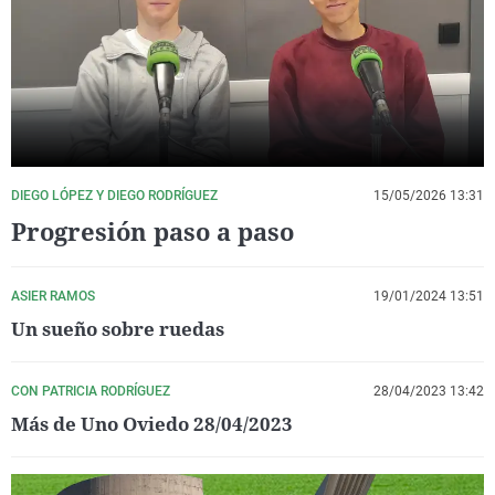
La rosa de los vientos
Caso
Extremadura
Virales
Gente viajera
Retornados
Galicia
Televisión
Como el perro y el gat
Equipo de investigaci
La Rioja
Elecciones
Operación Viuda Negr
Navarra
País Vasco
DIEGO LÓPEZ Y DIEGO RODRÍGUEZ
15/05/2026 13:31
Progresión paso a paso
ASIER RAMOS
19/01/2024 13:51
Un sueño sobre ruedas
CON PATRICIA RODRÍGUEZ
28/04/2023 13:42
Más de Uno Oviedo 28/04/2023