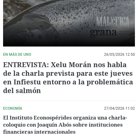
La rosa de los vientos
Caso
Extremadura
Virales
Gente viajera
Retornados
Galicia
Televisión
Como el perro y el gat
Equipo de investigaci
La Rioja
Elecciones
Operación Viuda Negr
Navarra
País Vasco
EN MÁS DE UNO
26/05/2026 12:50
ENTREVISTA: Xelu Morán nos habla
de la charla prevista para este jueves
en Infiestu entorno a la problemática
del salmón
ECONOMÍA
27/04/2026 11:02
El Instituto Econospérides organiza una charla-
coloquio con Joaquín Abós sobre instituciones
financieras internacionales