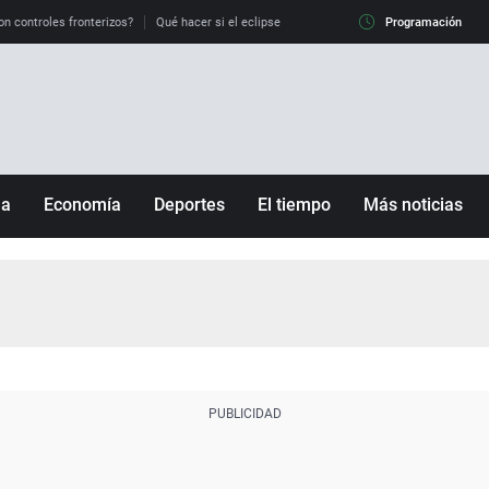
on controles fronterizos?
Qué hacer si el eclipse me pilla conduciendo
Programación
Qué tiempo 
ña
Economía
Deportes
El tiempo
Más noticias
Fútbol
Sociedad
Baloncesto
Mundo
Tenis
Salud
Motor
Cultura
Ciencia y Tecnología
adrid
Gastronomía
nciana
Medio ambiente