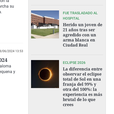
con la
archa su
a.
FUE TRASLADADO AL
HOSPITAL
Herido un joven de
21 años tras ser
agredido con un
arma blanca en
Ciudad Real
8/06/2024 13:53
024
ECLIPSE 2026
Paloma
La diferencia entre
Requena y
observar el eclipse
total de Sol en una
franja del 99% y
otra del 100%: la
experiencia es más
brutal de lo que
crees