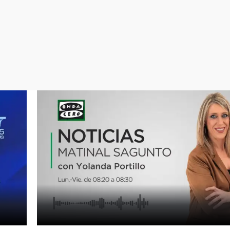
Virales
Televisión
Elecciones