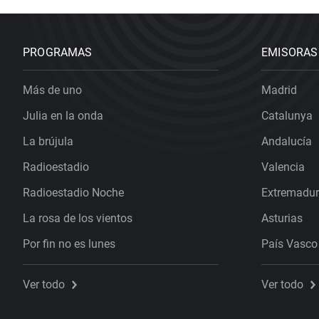
PROGRAMAS
EMISORAS
Más de uno
Madrid
Julia en la onda
Catalunya
La brújula
Andalucía
Radioestadio
Valencia
Radioestadio Noche
Extremadu
La rosa de los vientos
Asturias
Por fin no es lunes
País Vasco
Ver todo
Ver todo