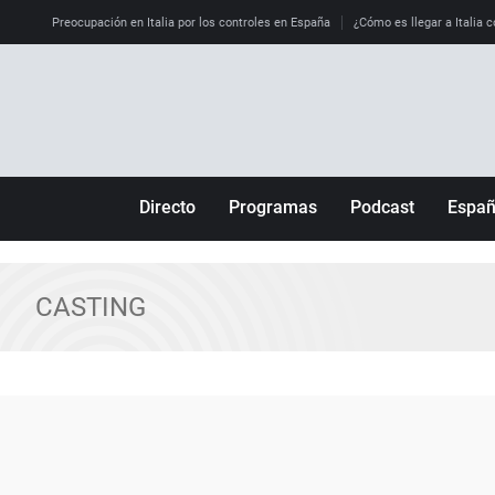
Preocupación en Italia por los controles en España
¿Cómo es llegar a Italia c
Directo
Programas
Podcast
Espa
Más de uno
Los Perseguidos
Andalucía
Por fin
Malas decisiones
Aragón
CASTING
Julia en la onda
Expedientes del más allá
Baleares
La brújula
El viaje del Guernica
Cantabria
Radioestadio
Invisibles
Cataluña
Radioestadio noche
Prohibido morirse
Comunidad de M
El colegio invisible
Esto no ha pasado
Comunitat Vale