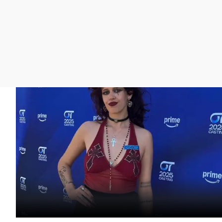
La rosa de los vientos
Caso
Extremadura
Gente viajera
Retornados
Galicia
Como el perro y el
Equipo de investigación
La Rioja
gato
Operación Viuda
Navarra
Negra
País Vasco