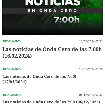
La rosa de los vientos
Caso
Extremadura
Virales
Gente viajera
Retornados
Galicia
Televisión
Como el perro y el gat
Equipo de investigaci
La Rioja
Elecciones
Operación Viuda Negr
Navarra
País Vasco
INFORMATIVO
16/02/2024 07:21
Las noticias de Onda Cero de las 7:00h
(16/02/2024)
INFORMATIVOS
17/01/2024 07:26
Las noticias de Onda Cero de las 7:00h
(17/01/2024)
INFORMATIVOS
06/12/2023 07:37
Las noticias de Onda Cero de las 7:00 (06/12/2023)