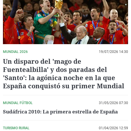
La rosa de los vientos
Caso
Extremadura
Virales
Gente viajera
Retornados
Galicia
Televisión
Como el perro y el gat
Equipo de investigaci
La Rioja
Elecciones
Operación Viuda Negr
Navarra
País Vasco
MUNDIAL 2026
19/07/2026 14:30
Un disparo del 'mago de
Fuentealbilla' y dos paradas del
'Santo': la agónica noche en la que
España conquistó su primer Mundial
MUNDIAL FÚTBOL
31/05/2026 07:30
Sudáfrica 2010: La primera estrella de España
TURISMO RURAL
01/04/2026 12:59