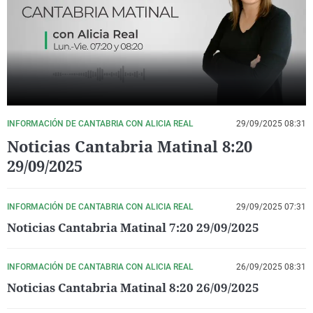
La rosa de los vientos
Caso
Extremadura
Virales
Gente viajera
Retornados
Galicia
Televisión
Como el perro y el gat
Equipo de investigaci
La Rioja
Elecciones
Operación Viuda Negr
Navarra
País Vasco
INFORMACIÓN DE CANTABRIA CON ALICIA REAL
29/09/2025 08:31
Noticias Cantabria Matinal 8:20
29/09/2025
INFORMACIÓN DE CANTABRIA CON ALICIA REAL
29/09/2025 07:31
Noticias Cantabria Matinal 7:20 29/09/2025
INFORMACIÓN DE CANTABRIA CON ALICIA REAL
26/09/2025 08:31
Noticias Cantabria Matinal 8:20 26/09/2025