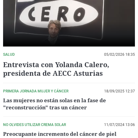
La rosa de los vientos
Caso
Extremadura
Virales
Gente viajera
Retornados
Galicia
Televisión
Como el perro y el gat
Equipo de investigaci
La Rioja
Elecciones
Operación Viuda Negr
Navarra
País Vasco
SALUD
05/02/2026 18:35
Entrevista con Yolanda Calero,
presidenta de AECC Asturias
PRIMERA JORNADA MUJER Y CÁNCER
18/09/2025 12:37
Las mujeres no están solas en la fase de
"reconstrucción" tras un cáncer
NO OLVIDES UTILIZAR CREMA SOLAR
11/07/2024 13:06
Preocupante incremento del cáncer de piel