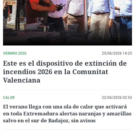
La rosa de los vientos
Caso
Extremadura
Virales
Gente viajera
Retornados
Galicia
Televisión
Como el perro y el gat
Equipo de investigaci
La Rioja
Elecciones
Operación Viuda Negr
Navarra
País Vasco
VERANO 2026
25/06/2026 14:25
Este es el dispositivo de extinción de
incendios 2026 en la Comunitat
Valenciana
CALOR
22/06/2026 02:53
El verano llega con una ola de calor que activará
en toda Extremadura alertas naranjas y amarillas
salvo en el sur de Badajoz, sin avisos