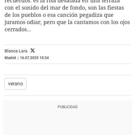
recuerdos: es la risa desatada en una terraza
La rosa de los vientos
Caso
Extremadura
Virales
con el sonido del mar de fondo, son las fiestas
de los pueblos o esa canción pegadiza que
Gente viajera
Retornados
Galicia
Televisión
juramos odiar, pero que la cantamos con los ojos
Como el perro y el gat
Equipo de investigaci
La Rioja
Elecciones
cerrados...
Operación Viuda Negr
Navarra
País Vasco
Blanca Lara
Madrid
|
16.07.2025 10:34
verano