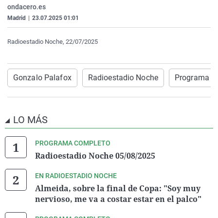
ondacero.es
La rosa de los vientos
Caso
Extremadura
Virales
Madrid
|
23.07.2025 01:01
Gente viajera
Retornados
Galicia
Televisión
Como el perro y el gat
Equipo de investigaci
La Rioja
Elecciones
Radioestadio Noche, 22/07/2025
Operación Viuda Negr
Navarra
País Vasco
Gonzalo Palafox
Radioestadio Noche
Programa c
LO MÁS
PROGRAMA COMPLETO
Radioestadio Noche 05/08/2025
EN RADIOESTADIO NOCHE
Almeida, sobre la final de Copa: "Soy muy
nervioso, me va a costar estar en el palco"