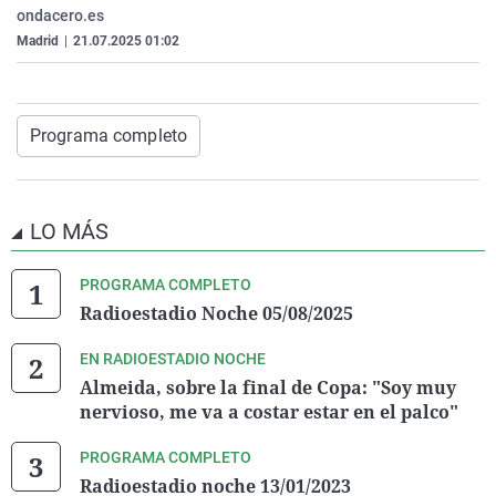
ondacero.es
La rosa de los vientos
Caso
Extremadura
Virales
Madrid
|
21.07.2025 01:02
Gente viajera
Retornados
Galicia
Televisión
Como el perro y el gat
Equipo de investigaci
La Rioja
Elecciones
Operación Viuda Negr
Navarra
Programa completo
País Vasco
LO MÁS
PROGRAMA COMPLETO
Radioestadio Noche 05/08/2025
EN RADIOESTADIO NOCHE
Almeida, sobre la final de Copa: "Soy muy
nervioso, me va a costar estar en el palco"
PROGRAMA COMPLETO
Radioestadio noche 13/01/2023