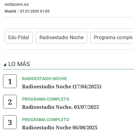
ondacero.es
La rosa de los vientos
Caso
Extremadura
Virales
Madrid
|
07.07.2025 01:03
Gente viajera
Retornados
Galicia
Televisión
Como el perro y el gat
Equipo de investigaci
La Rioja
Elecciones
Operación Viuda Negr
Navarra
Edu Pidal
Radioestadio Noche
Programa complet
País Vasco
LO MÁS
RADIOESTADIO NOCHE
Radioestadio Noche (17/04/2025)
PROGRAMA COMPLETO
Radioestadio Noche, 03/07/2025
PROGRAMA COMPLETO
Radioestadio Noche 06/08/2025