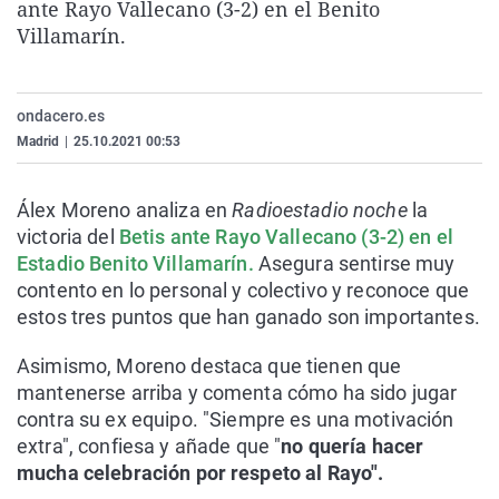
ante Rayo Vallecano (3-2) en el Benito
La rosa de los vientos
Caso
Extremadura
Virales
Villamarín.
Gente viajera
Retornados
Galicia
Televisión
Como el perro y el gat
Equipo de investigaci
La Rioja
Elecciones
ondacero.es
Operación Viuda Negr
Navarra
Madrid
|
25.10.2021 00:53
País Vasco
Álex Moreno analiza en
Radioestadio noche
la
victoria del
Betis ante Rayo Vallecano (3-2) en el
Estadio Benito Villamarín.
Asegura sentirse muy
contento en lo personal y colectivo y reconoce que
estos tres puntos que han ganado son importantes.
Asimismo, Moreno destaca que tienen que
mantenerse arriba y comenta cómo ha sido jugar
contra su ex equipo. "Siempre es una motivación
extra", confiesa y añade que "
no quería hacer
mucha celebración por respeto al Rayo".