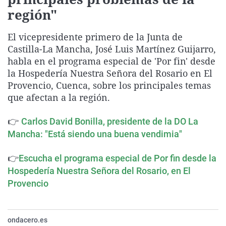
La rosa de los vientos
Caso
Extremadura
Virales
región"
Gente viajera
Retornados
Galicia
Televisión
El vicepresidente primero de la Junta de
Como el perro y el gat
Equipo de investigaci
La Rioja
Elecciones
Castilla-La Mancha, José Luis Martínez Guijarro,
habla en el programa especial de 'Por fin' desde
Operación Viuda Negr
Navarra
la Hospedería Nuestra Señora del Rosario en El
País Vasco
Provencio, Cuenca, sobre los principales temas
que afectan a la región.
👉
Carlos David Bonilla, presidente de la DO La
Mancha: "Está siendo una buena vendimia"
👉
Escucha el programa especial de Por fin desde la
Hospedería Nuestra Señora del Rosario, en El
Provencio
ondacero.es