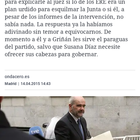
para explicarle al juez si lo de los ERE era un
La rosa de los vientos
Caso
Extremadura
Virales
plan urdido para esquilmar la Junta o si él, a
pesar de los informes de la intervención, no
Gente viajera
Retornados
Galicia
Televisión
sabía nada. La respuesta ya la habíamos
Como el perro y el gat
Equipo de investigaci
La Rioja
Elecciones
adivinado sin temor a equivocarnos. De
Operación Viuda Negr
Navarra
momento a él y a Griñán les sirve el paraguas
del partido, salvo que Susana Díaz necesite
País Vasco
ofrecer sus cabezas para gobernar.
ondacero.es
Madrid
|
14.04.2015 14:43