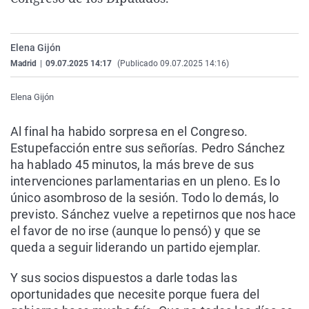
La rosa de los vientos
Caso
Extremadura
Virales
Gente viajera
Retornados
Galicia
Televisión
Elena Gijón
Como el perro y el gat
Equipo de investigaci
La Rioja
Elecciones
Madrid
|
09.07.2025 14:17
(Publicado 09.07.2025 14:16)
Operación Viuda Negr
Navarra
Elena Gijón
País Vasco
Al final ha habido sorpresa en el Congreso.
Estupefacción entre sus señorías. Pedro Sánchez
ha hablado 45 minutos, la más breve de sus
intervenciones parlamentarias en un pleno. Es lo
único asombroso de la sesión. Todo lo demás, lo
previsto. Sánchez vuelve a repetirnos que nos hace
el favor de no irse (aunque lo pensó) y que se
queda a seguir liderando un partido ejemplar.
Y sus socios dispuestos a darle todas las
oportunidades que necesite porque fuera del