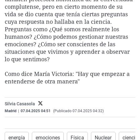
La rosa de los vientos
Caso
Extremadura
Virales
complutense, pero en cierto momento de su
vida se dio cuenta que tenía ciertas preguntas
Gente viajera
Retornados
Galicia
Televisión
cuya respuesta no hallaba en la ciencia.
Como el perro y el gat
Equipo de investigaci
La Rioja
Elecciones
Preguntas como ¿Qué somos realmente los
humanos? ¿Cómo podemos gestionar nuestras
Operación Viuda Negr
Navarra
emociones? ¿Cómo ser conscientes de las
País Vasco
situaciones que vivimos y aprender a observar
lo que sentimos?
Como dice María Victoria: "Hay que empezar a
entenderse de otra manera"
Silvia Casasola
Madrid
|
07.04.2025 04:51
(Publicado 07.04.2025 04:32)
energía
emociones
Física
Nuclear
ciencia