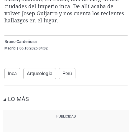
La rosa de los vientos
Caso
Extremadura
Virales
ciudades del imperio inca. De allí acaba de
volver Josep Guijarro y nos cuenta los recientes
Gente viajera
Retornados
Galicia
Televisión
hallazgos en el lugar.
Como el perro y el gat
Equipo de investigaci
La Rioja
Elecciones
Operación Viuda Negr
Navarra
Bruno Cardeñosa
País Vasco
Madrid
|
06.10.2025 04:02
Inca
Arqueología
Perú
LO MÁS