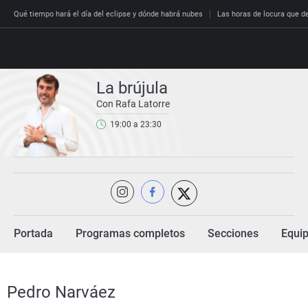
Qué tiempo hará el día del eclipse y dónde habrá nubes
Las horas de locura que dec
La brújula
Con Rafa Latorre
Directo
19:00 a 23:30
Programas
Podcast
Más de u
Los Perse
Andalucía
Fútbol
Sociedad
España
Por fin
Malas dec
Aragón
Baloncest
Mundo
Economía
Julia en l
Expediente
Baleares
Tenis
Salud
Deportes
La brújula
El viaje d
Cantabria
Motor
Cultura
Portada
Programas completos
Secciones
Equi
El tiempo
Radioesta
Invisibles
Cataluña
Ciencia y 
Más noticias
Radioesta
Prohibido
Comunida
Gastrono
Pedro Narváez
El colegio 
Esto no h
Comunitat
Medio amb