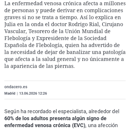
La enfermedad venosa crónica afecta a millones
La rosa de los vientos
Caso
Extremadura
Virales
de personas y puede derivar en complicaciones
Gente viajera
Retornados
Galicia
Televisión
graves si no se trata a tiempo. Así lo explica en
Julia en la onda el doctor Rodrigo Rial, Cirujano
Como el perro y el gat
Equipo de investigaci
La Rioja
Elecciones
Vascular, Tesorero de la Unión Mundial de
Operación Viuda Negr
Navarra
Flebología y Expresidente de la Sociedad
Española de Flebología, quien ha advertido de
País Vasco
la necesidad de dejar de banalizar una patología
que afecta a la salud general y no únicamente a
la apariencia de las piernas.
ondacero.es
Madrid
|
13.06.2026 12:26
Según ha recordado el especialista, alrededor del
60% de los adultos presenta algún signo de
enfermedad venosa crónica (EVC)
, una afección