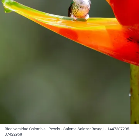
Biodiversidad Colombia | Pexels - Salome Salazar Ravagli - 1447387235-
37422968