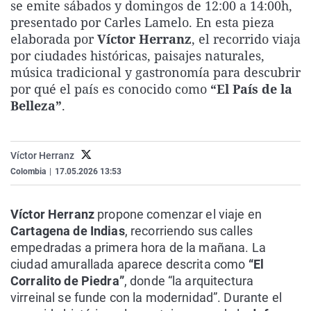
se emite sábados y domingos de 12:00 a 14:00h,
La rosa de los vientos
Caso
Extremadura
Virales
presentado por Carles Lamelo. En esta pieza
Gente viajera
Retornados
Galicia
Televisión
elaborada por
Víctor Herranz
, el recorrido viaja
por ciudades históricas, paisajes naturales,
Como el perro y el gat
Equipo de investigaci
La Rioja
Elecciones
música tradicional y gastronomía para descubrir
Operación Viuda Negr
Navarra
por qué el país es conocido como
“El País de la
Belleza”
.
País Vasco
Víctor Herranz
Colombia
|
17.05.2026 13:53
Víctor Herranz
propone comenzar el viaje en
Cartagena de Indias
, recorriendo sus calles
empedradas a primera hora de la mañana. La
ciudad amurallada aparece descrita como
“El
Corralito de Piedra”
, donde “la arquitectura
virreinal se funde con la modernidad”. Durante el