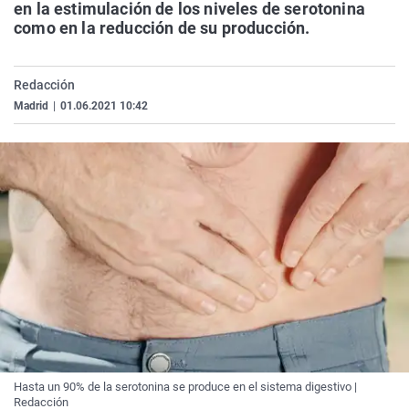
en la estimulación de los niveles de serotonina
La rosa de los vientos
Caso
Extremadura
Virales
como en la reducción de su producción.
Gente viajera
Retornados
Galicia
Televisión
Como el perro y el gat
Equipo de investigaci
La Rioja
Elecciones
Redacción
Madrid
|
01.06.2021 10:42
Operación Viuda Negr
Navarra
País Vasco
Hasta un 90% de la serotonina se produce en el sistema digestivo |
Redacción