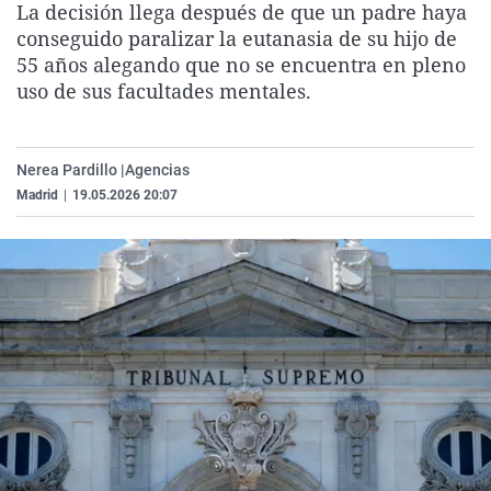
La decisión llega después de que un padre haya
La rosa de los vientos
Caso
Extremadura
Virales
conseguido paralizar la eutanasia de su hijo de
Gente viajera
Retornados
Galicia
Televisión
55 años alegando que no se encuentra en pleno
uso de sus facultades mentales.
Como el perro y el gat
Equipo de investigaci
La Rioja
Elecciones
Operación Viuda Negr
Navarra
Nerea Pardillo |
Agencias
País Vasco
Madrid
|
19.05.2026 20:07