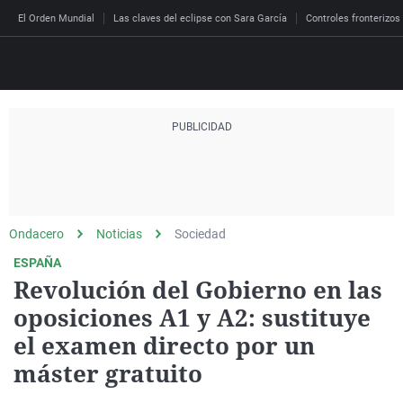
El Orden Mundial
Las claves del eclipse con Sara García
Controles fronterizos
Directo
Programas
Podcast
Más de uno
Los Perseguidos
Andalucía
Fútbol
Sociedad
España
Por fin
Malas decisiones
Aragón
Baloncesto
Mundo
Ondacero
Noticias
Sociedad
Economía
Julia en la onda
Expedientes del más a
Baleares
Tenis
Salud
ESPAÑA
Revolución del Gobierno en las
Deportes
La brújula
El viaje del Guernica
Cantabria
Motor
Cultura
oposiciones A1 y A2: sustituye
El tiempo
Radioestadio
Invisibles
Cataluña
Ciencia y Tecnología
el examen directo por un
Más noticias
Radioestadio noche
Prohibido morirse
Comunidad de Madrid
Gastronomía
máster gratuito
El colegio invisible
Esto no ha pasado
Comunitat Valenciana
Medio ambiente