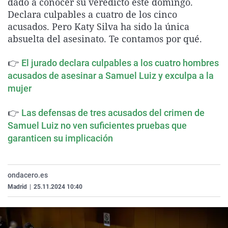
dado a conocer su veredicto este domingo.
La rosa de los vientos
Caso
Extremadura
Virales
Declara culpables a cuatro de los cinco
acusados. Pero Katy Silva ha sido la única
Gente viajera
Retornados
Galicia
Televisión
absuelta del asesinato. Te contamos por qué.
Como el perro y el gat
Equipo de investigaci
La Rioja
Elecciones
👉
Operación Viuda Negr
Navarra
El jurado declara culpables a los cuatro hombres
acusados de asesinar a Samuel Luiz y exculpa a la
País Vasco
mujer
👉
Las defensas de tres acusados del crimen de
Samuel Luiz no ven suficientes pruebas que
garanticen su implicación
ondacero.es
Madrid
|
25.11.2024 10:40