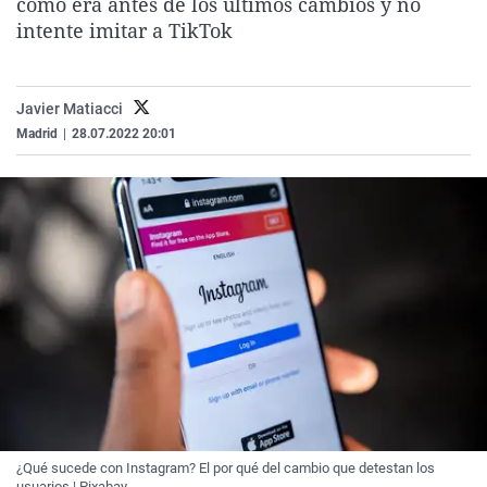
cómo era antes de los últimos cambios y no
La rosa de los vientos
Caso
Extremadura
Virales
intente imitar a TikTok
Gente viajera
Retornados
Galicia
Televisión
Como el perro y el gat
Equipo de investigaci
La Rioja
Elecciones
Javier Matiacci
Operación Viuda Negr
Navarra
Madrid
|
28.07.2022 20:01
País Vasco
¿Qué sucede con Instagram? El por qué del cambio que detestan los
usuarios | Pixabay