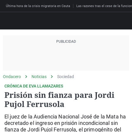
Última hora de la crisis migratoria en Ceuta
Las razones tras el cese de la funcion
Directo
Programas
Podcast
Más de uno
Los Perseguidos
Andalucía
Fútbol
Sociedad
España
Por fin
Malas decisiones
Aragón
Baloncesto
Mundo
Ondacero
Noticias
Sociedad
Economía
Julia en la onda
Expedientes del más a
Baleares
Tenis
Salud
CRÓNICA DE EVA LLAMAZARES
Prisión sin fianza para Jordi
Deportes
La brújula
El viaje del Guernica
Cantabria
Motor
Cultura
Pujol Ferrusola
El tiempo
Radioestadio
Invisibles
Cataluña
Ciencia y Tecnología
Más noticias
El juez de la Audiencia Nacional José de la Mata ha
Radioestadio noche
Prohibido morirse
Comunidad de Madrid
Gastronomía
decretado el ingreso en prisión incondicional sin
El colegio invisible
Esto no ha pasado
Comunitat Valenciana
Medio ambiente
fianza de Jordi Pujol Ferrusola, el primogénito del