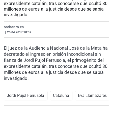
expresidente catalán, tras conocerse que ocultó 30
La rosa de los vientos
Caso
Extremadura
Virales
millones de euros a la justicia desde que se sabía
Gente viajera
Retornados
Galicia
Televisión
investigado.
Como el perro y el gat
Equipo de investigaci
La Rioja
Elecciones
ondacero.es
Operación Viuda Negr
Navarra
|
25.04.2017 20:57
País Vasco
El juez de la Audiencia Nacional José de la Mata ha
decretado el ingreso en prisión incondicional sin
fianza de Jordi Pujol Ferrusola, el primogénito del
expresidente catalán, tras conocerse que ocultó 30
millones de euros a la justicia desde que se sabía
investigado.
Jordi Pujol Ferrusola
Cataluña
Eva Llamazares