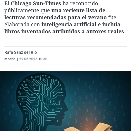
El
Chicago Sun-Times
ha reconocido
La rosa de los vientos
Caso
Extremadura
Virales
públicamente que
una reciente lista de
Gente viajera
Retornados
Galicia
Televisión
lecturas recomendadas para el verano
fue
elaborada con
inteligencia artificial
e
incluía
Como el perro y el gat
Equipo de investigaci
La Rioja
Elecciones
libros inventados atribuidos a autores reales
Operación Viuda Negr
Navarra
País Vasco
Rafa Sanz del Río
Madrid
|
22.05.2025 10:30