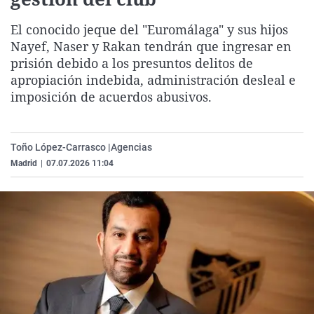
La rosa de los vientos
Caso
Extremadura
Virales
El conocido jeque del "Euromálaga" y sus hijos
Gente viajera
Retornados
Galicia
Televisión
Nayef, Naser y Rakan tendrán que ingresar en
Como el perro y el gat
Equipo de investigaci
La Rioja
Elecciones
prisión debido a los presuntos delitos de
apropiación indebida, administración desleal e
Operación Viuda Negr
Navarra
imposición de acuerdos abusivos.
País Vasco
Toño López-Carrasco |
Agencias
Madrid
|
07.07.2026 11:04