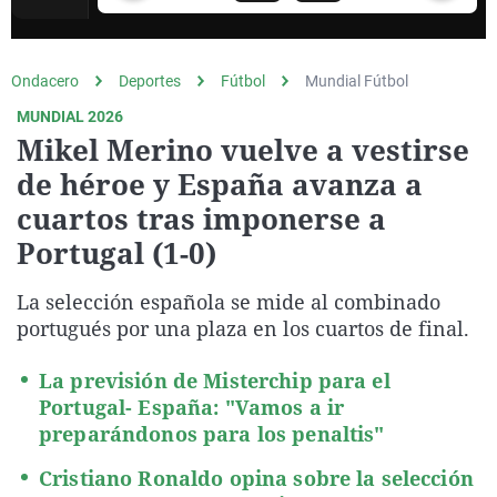
La rosa de los vientos
Caso
Extremadura
Virales
Gente viajera
Retornados
Galicia
Televisión
Ondacero
Deportes
Fútbol
Mundial Fútbol
Como el perro y el gat
Equipo de investigaci
La Rioja
Elecciones
MUNDIAL 2026
Operación Viuda Negr
Navarra
Mikel Merino vuelve a vestirse
País Vasco
de héroe y España avanza a
cuartos tras imponerse a
Portugal (1-0)
La selección española se mide al combinado
portugués por una plaza en los cuartos de final.
La previsión de Misterchip para el
Portugal- España: "Vamos a ir
preparándonos para los penaltis"
Cristiano Ronaldo opina sobre la selección