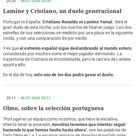
20:20
06-07-2026 20:20
Lamine y Cristiano, un duelo generacional
Portugal vs España.
Cristiano Ronaldo vs Lamine Yamal
. Será el
gran duelo de esta noche, con los cuartos de final en juego. Las dos
estrellas de sus selecciones se medirán por una plaza en la siguiente
ronda, y con una comparación de por medio.
Y es que
el extremo español sigue deslumbrando al mundo entero
,
considerado por muchos como el mejor jugador del mundo. La
trayectoria de Cristiano es incontestable, pero la carrera de Lamine
apunta alto.
En el día de hoy,
solo uno de los dos podrá ganar el duelo.
20:11
06-07-2026 20:11
Olmo, sobre la selección portuguesa
"Portugal es un equipo como nosotros, que tiene la iniciativa,
intenta tener la posesión,
nosotros tenemos que intentar seguir
haciendo lo que hemos hecho hasta ahora
", son las palabras de
Dani Olmo en La 1 a escasos minutos de disputar el partido ante