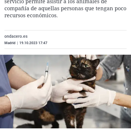
servicio permite asistir a los animales de
La rosa de los vientos
Caso
Extremadura
Virales
compañía de aquellas personas que tengan poco
recursos económicos.
Gente viajera
Retornados
Galicia
Televisión
Como el perro y el gat
Equipo de investigaci
La Rioja
Elecciones
Operación Viuda Negr
Navarra
ondacero.es
Madrid
|
19.10.2023 17:47
País Vasco