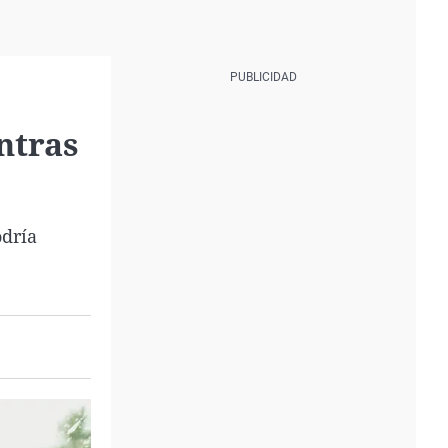
ntras
odría