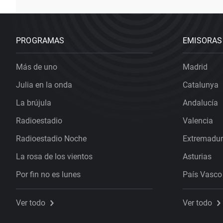
PROGRAMAS
EMISORAS
Más de uno
Madrid
Julia en la onda
Catalunya
La brújula
Andalucía
Radioestadio
Valencia
Radioestadio Noche
Extremadu
La rosa de los vientos
Asturias
Por fin no es lunes
País Vasco
Ver todo
Ver todo