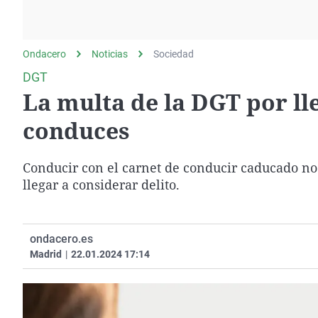
La rosa de los vientos
Caso
Extremadura
Gente viajera
Retornados
Galicia
Ondacero
Noticias
Como el perro y el
Sociedad
Equipo de investigación
La Rioja
gato
DGT
Operación Viuda
Navarra
La multa de la DGT por ll
Negra
País Vasco
conduces
Conducir con el carnet de conducir caducado no
llegar a considerar delito.
ondacero.es
Madrid
|
22.01.2024 17:14