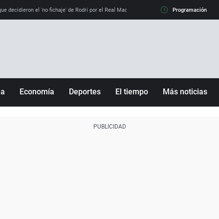
e decidieron el 'no fichaje' de Rodri por el Real Madrid y su 'sí' al Barça
Programación
La llamada de
ña
Economía
Deportes
El tiempo
Más noticias
Fútbol
Sociedad
Baloncesto
Mundo
Tenis
Salud
Motor
Cultura
Ciencia y Tecnología
adrid
Gastronomía
nciana
Medio ambiente