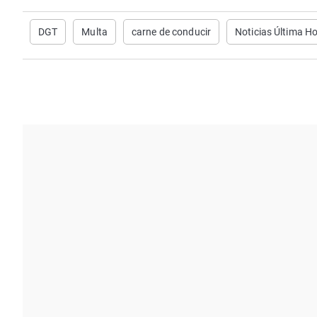
DGT
Multa
carne de conducir
Noticias Última H