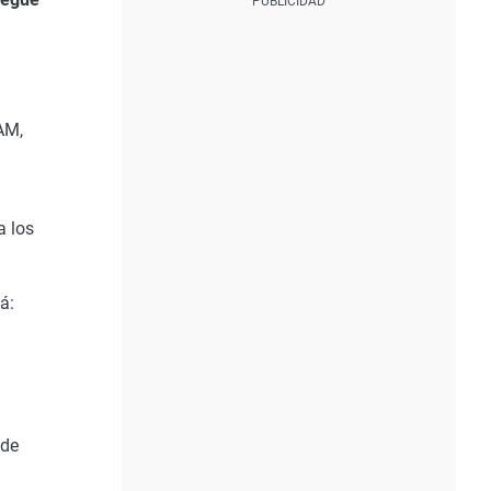
AM,
a los
á:
 de