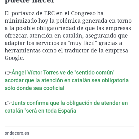
La rosa de los vientos
Caso
Extremadura
Virales
El portavoz de ERC en el Congreso ha
Gente viajera
Retornados
Galicia
Televisión
minimizado hoy la polémica generada en torno
Como el perro y el gat
Equipo de investigaci
La Rioja
Elecciones
a la posible obligatoriedad de que las empresas
ofrezcan atención en catalán, asegurando que
Operación Viuda Negr
Navarra
adaptar los servicios es "muy fácil" gracias a
País Vasco
herramientas como el traductor de la empresa
Google.
👉
Ángel Víctor Torres ve de "sentido común"
acordar que la atención en catalán sea obligatoria
sólo donde sea cooficial
👉
Junts confirma que la obligación de atender en
catalán "será en toda España
ondacero.es