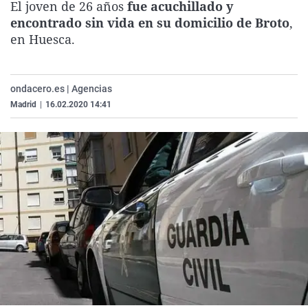
El joven de 26 años
fue acuchillado y
La rosa de los vientos
Caso
Extremadura
Virales
encontrado sin vida en su domicilio de Broto
,
Gente viajera
Retornados
Galicia
Televisión
en Huesca.
Como el perro y el gat
Equipo de investigaci
La Rioja
Elecciones
Operación Viuda Negr
Navarra
ondacero.es | Agencias
Madrid
|
16.02.2020 14:41
País Vasco