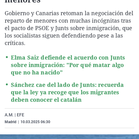
La rosa de los vientos
Caso
Extremadura
Virales
Gobierno y Canarias retoman la negociación del
Gente viajera
Retornados
Galicia
Televisión
reparto de menores con muchas incógnitas tras
Como el perro y el gat
Equipo de investigaci
La Rioja
Elecciones
el pacto de PSOE y Junts sobre inmigración, que
los socialistas siguen defendiendo pese a las
Operación Viuda Negr
Navarra
críticas.
País Vasco
Elma Saiz defiende el acuerdo con Junts
sobre inmigración: "Por qué matar algo
que no ha nacido"
Sánchez cae del lado de Junts: recuerda
que la ley ya recoge que los migrantes
deben conocer el catalán
A.M. | EFE
Madrid
|
10.03.2025 06:30