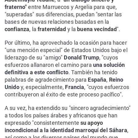
fraterno"
entre Marruecos y Argelia para que,
"superadas" sus diferencias, puedan "sentar las
bases de nuevas relaciones basadas en la
confianza
, la
fraternidad
y la
buena vecindad
".
Por último, ha aprovechado la ocasión para hacer
"una mención especial" de Estados Unidos bajo el
liderazgo de su "amigo"
Donald Trump
, "cuyos
esfuerzos allanaron el camino para
una solución
definitiva a este conflicto
. También ha tenido
palabras de agradecimiento para
España
,
Reino
Unido
y, especialmente,
Francia
, "cuyos esfuerzos
contribuyeron al éxito de este proceso pacífico".
A su vez, ha extendido su "sincero agradecimiento"
a todos los países árabes y africanos que han
expresado "consistentemente
su apoyo
incondicional a la identidad marroquí del Sáhara
,
así como a los diversos países del mundo que