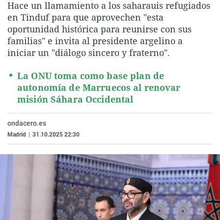
Hace un llamamiento a los saharauis refugiados
La rosa de los vientos
Caso
Extremadura
Virales
en Tinduf para que aprovechen "esta
Gente viajera
Retornados
Galicia
Televisión
oportunidad histórica para reunirse con sus
familias" e invita al presidente argelino a
Como el perro y el gat
Equipo de investigaci
La Rioja
Elecciones
iniciar un "diálogo sincero y fraterno".
Operación Viuda Negr
Navarra
La ONU toma como base plan de
País Vasco
autonomía de Marruecos al renovar
misión Sáhara Occidental
ondacero.es
Madrid
|
31.10.2025 22:30