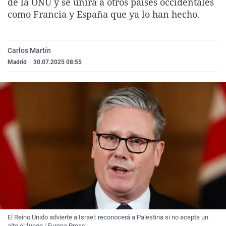
de la ONU y se unirá a otros países occidentales
La rosa de los vientos
Caso
Extremadura
Virales
como Francia y España que ya lo han hecho.
Gente viajera
Retornados
Galicia
Televisión
Como el perro y el gat
Equipo de investigaci
La Rioja
Elecciones
Carlos Martín
Operación Viuda Negr
Navarra
Madrid
|
30.07.2025 08:55
País Vasco
El Reino Unido advierte a Israel: reconocerá a Palestina si no acepta un
alto el fuego | Europa Press