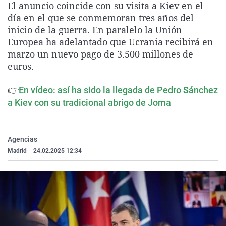
El anuncio coincide con su visita a Kiev en el
La rosa de los vientos
Caso
Extremadura
Virales
día en el que se conmemoran tres años del
Gente viajera
Retornados
Galicia
Televisión
inicio de la guerra. En paralelo la Unión
Europea ha adelantado que Ucrania recibirá en
Como el perro y el gat
Equipo de investigaci
La Rioja
Elecciones
marzo un nuevo pago de 3.500 millones de
Operación Viuda Negr
Navarra
euros.
País Vasco
👉
En vídeo: así ha sido la llegada de Pedro Sánchez
a Kiev con su tradicional abrigo de Joma
Agencias
Madrid
|
24.02.2025 12:34