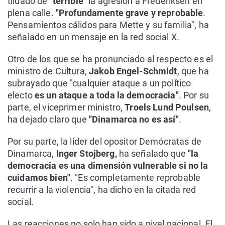
tildado de
"terrible"
la agresión a Frederiksen en
plena calle.
"Profundamente grave y reprobable
.
Pensamientos cálidos para Mette y su familia", ha
señalado en un mensaje en la red social X.
Otro de los que se ha pronunciado al respecto es el
ministro de Cultura,
Jakob Engel-Schmidt
, que ha
subrayado que "cualquier ataque a un político
electo
es un ataque a toda la democracia"
. Por su
parte, el viceprimer ministro,
Troels Lund Poulsen
,
ha dejado claro que
"Dinamarca no es así"
.
Por su parte, la líder del opositor Demócratas de
Dinamarca,
Inger Stojberg,
ha señalado que
"la
democracia es una dimensión vulnerable si no la
cuidamos bien"
. "Es completamente reprobable
recurrir a la violencia", ha dicho en la citada red
social.
Las reacciones no solo han sido a nivel nacional. El