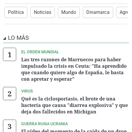
Política
Noticias
Mundo
Dinamarca
Agres
LO MÁS
EL ORDEN MUNDIAL
Las tres razones de Marruecos para haber
impulsado la crisis en Ceuta: "Ha aprendido
que cuando quiere algo de España, le basta
con apretar y esperar"
VIRUS
Qué es la ciclosporiasis, el brote de una
bacteria que causa "diarrea explosiva" y que
deja dos fallecidos en Michigan
GUERRA RUSIA UCRANIA
El vídeo del momento de la caída de un dron