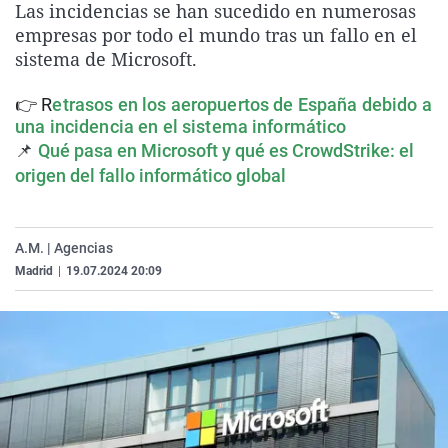
Las incidencias se han sucedido en numerosas
La rosa de los vientos
Caso
Extremadura
Virales
empresas por todo el mundo tras un fallo en el
Gente viajera
Retornados
Galicia
Televisión
sistema de Microsoft.
Como el perro y el gat
Equipo de investigaci
La Rioja
Elecciones
👉 R
etrasos en los aeropuertos de España debido a
Operación Viuda Negr
Navarra
una incidencia en el sistema informático
📌
Qué pasa en Microsoft y qué es CrowdStrike: el
País Vasco
origen del fallo informático global
A.M. | Agencias
Madrid
|
19.07.2024 20:09