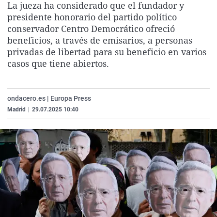
La jueza ha considerado que el fundador y
La rosa de los vientos
Caso
Extremadura
Virales
presidente honorario del partido político
Gente viajera
Retornados
Galicia
Televisión
conservador Centro Democrático ofreció
beneficios, a través de emisarios, a personas
Como el perro y el gat
Equipo de investigaci
La Rioja
Elecciones
privadas de libertad para su beneficio en varios
Operación Viuda Negr
Navarra
casos que tiene abiertos.
País Vasco
ondacero.es | Europa Press
Madrid
|
29.07.2025 10:40