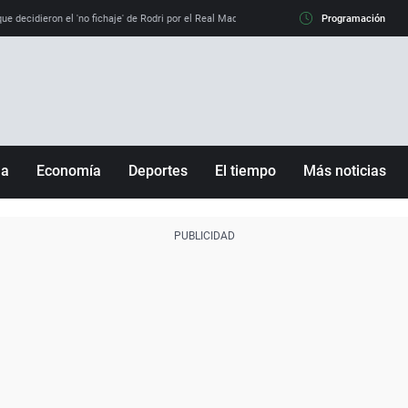
e decidieron el 'no fichaje' de Rodri por el Real Madrid y su 'sí' al Barça
Programación
La llamada de
ña
Economía
Deportes
El tiempo
Más noticias
Fútbol
Sociedad
Baloncesto
Mundo
Tenis
Salud
Motor
Cultura
Ciencia y Tecnología
adrid
Gastronomía
nciana
Medio ambiente