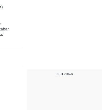
a)
l
staban
só