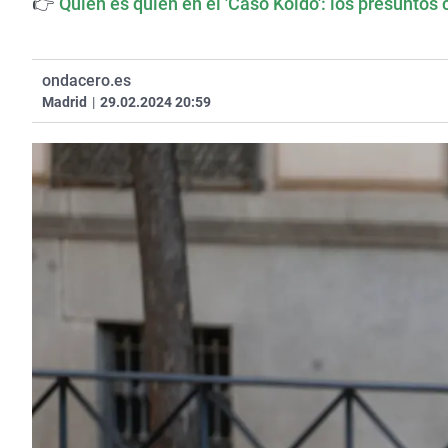
👉
Quién es quién en el 'Caso Koldo': los presuntos 
ondacero.es
Madrid
|
29.02.2024 20:59