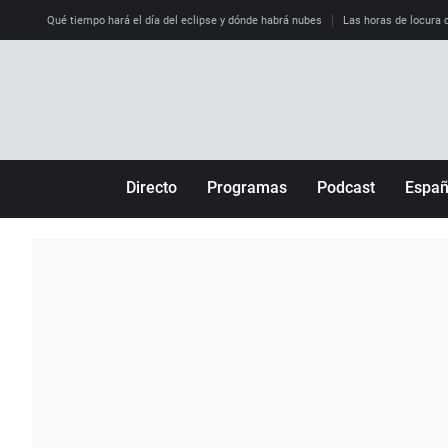
Qué tiempo hará el día del eclipse y dónde habrá nubes
Las horas de locura qu
Directo
Programas
Podcast
Espa
Más de uno
Los Perseguidos
Andalucía
Por fin
Malas decisiones
Aragón
Julia en la onda
Expedientes del más allá
Baleares
La brújula
El viaje del Guernica
Cantabria
Radioestadio
Invisibles
Cataluña
Radioestadio noche
Prohibido morirse
Comunidad de M
El colegio invisible
Esto no ha pasado
Comunitat Vale