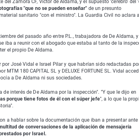
te del Zamora CF, Víctor de Aldama, y el supuesto 'cerebro' del 
otografías "que no se pueden enseñar"
de un presunto
terial sanitario "con el ministro". La Guardia Civil no aclara 
tiembre del pasado año entre P.L., trabajadora de De Aldama, y
se iba a reunir con el abogado que estaba al tanto de la inspec
eter el propio De Aldama.
por José Vidal e Israel Pilar y que habrían sido redactadas por
dos por MTM 180 CAPITAL SL y DELUXE FORTUNE SL. Vidal acced
onocía a De Aldama ni sus sociedades.
a de interés de De Aldama por la inspección". "Y que le dijo en
tas porque tiene fotos de él con el súper jefe
", a lo que la prop
toria".
ron a hablar sobre la documentación que iban a presentar ante 
multitud de conversaciones de la aplicación de mensajería
prestados por Israel.