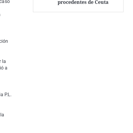
'caso
procedentes de Ceuta
a
ción
 la
ió a
ia P.L.
la