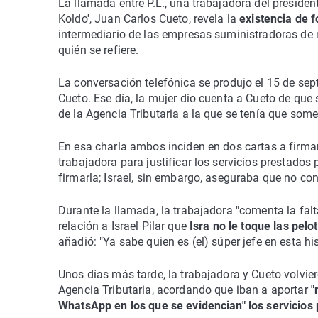
La llamada entre P.L., una trabajadora del presiden
Koldo', Juan Carlos Cueto, revela la
existencia de f
intermediario de las empresas suministradoras de ma
quién se refiere.
La conversación telefónica se produjo el 15 de sep
Cueto. Ese día, la mujer dio cuenta a Cueto de que 
de la Agencia Tributaria a la que se tenía que som
En esa charla ambos inciden en dos cartas a firmar 
trabajadora para justificar los servicios presta
firmarla; Israel, sin embargo, aseguraba que no c
Durante la llamada, la trabajadora "comenta la falt
relación a Israel Pilar que
Isra no le toque las pelo
añadió: "Ya sabe quien es (el) súper jefe en esta his
Unos días más tarde, la trabajadora y Cueto volvie
Agencia Tributaria, acordando que iban a aportar
"
WhatsApp en los que se evidencian" los servicios 