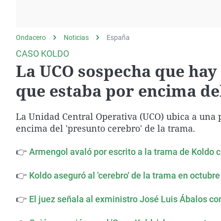
La rosa de los vientos
Caso
Extremadura
Gente viajera
Retornados
Galicia
Ondacero
Noticias
Como el perro y el
España
Equipo de investigación
La Rioja
gato
CASO KOLDO
Operación Viuda
Navarra
La UCO sospecha que hay u
Negra
País Vasco
que estaba por encima del
La Unidad Central Operativa (UCO) ubica a una p
encima del 'presunto cerebro' de la trama.
👉
Armengol avaló por escrito a la trama de Koldo 
👉
Koldo aseguró al 'cerebro' de la trama en octub
👉
El juez señala al exministro José Luis Ábalos co