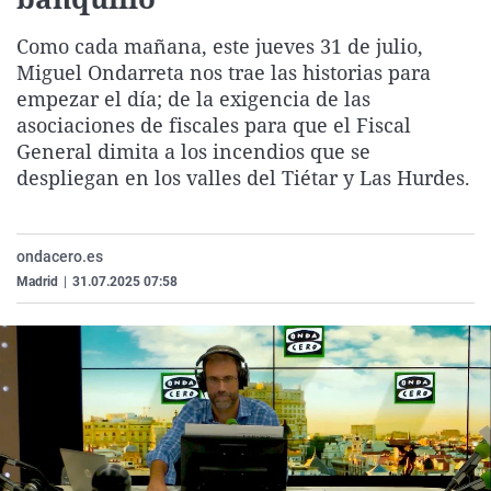
La rosa de los vientos
Caso
Extremadura
Virales
Como cada mañana, este jueves 31 de julio,
Gente viajera
Retornados
Galicia
Televisión
Miguel Ondarreta nos trae las historias para
Como el perro y el gat
Equipo de investigaci
La Rioja
Elecciones
empezar el día; de la exigencia de las
asociaciones de fiscales para que el Fiscal
Operación Viuda Negr
Navarra
General dimita a los incendios que se
País Vasco
despliegan en los valles del Tiétar y Las Hurdes.
ondacero.es
Madrid
|
31.07.2025 07:58