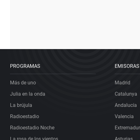
PROGRAMAS
EMISORAS
Más de uno
Madrid
Julia en la onda
Catalunya
La brújula
Andalucía
Radioestadio
Valencia
Radioestadio Noche
Extremadu
La rosa de los vientos
Asturias