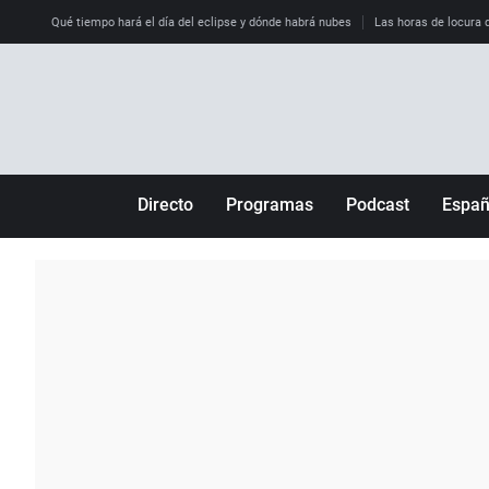
Qué tiempo hará el día del eclipse y dónde habrá nubes
Las horas de locura qu
Directo
Programas
Podcast
Espa
Más de uno
Los Perseguidos
Andalucía
Por fin
Malas decisiones
Aragón
Julia en la onda
Expedientes del más allá
Baleares
La brújula
El viaje del Guernica
Cantabria
Radioestadio
Invisibles
Cataluña
Radioestadio noche
Prohibido morirse
Comunidad de M
El colegio invisible
Esto no ha pasado
Comunitat Vale