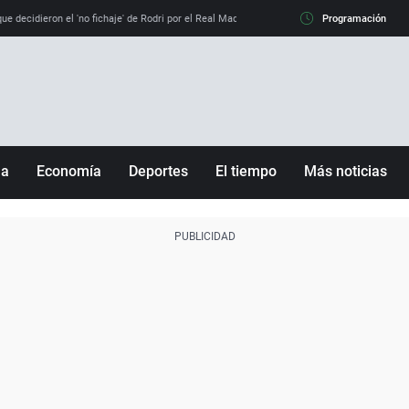
e decidieron el 'no fichaje' de Rodri por el Real Madrid y su 'sí' al Barça
Programación
La llamada de
ña
Economía
Deportes
El tiempo
Más noticias
Fútbol
Sociedad
Baloncesto
Mundo
Tenis
Salud
Motor
Cultura
Ciencia y Tecnología
adrid
Gastronomía
nciana
Medio ambiente