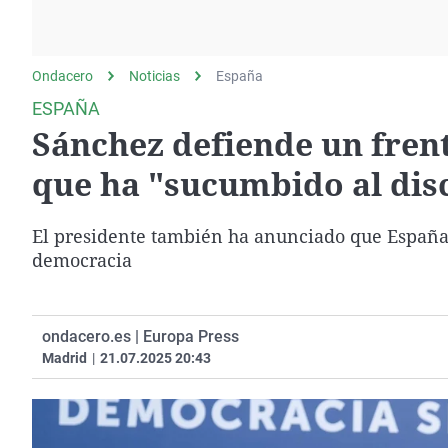
La rosa de los vientos
Caso
Extremadura
Gente viajera
Retornados
Galicia
Ondacero
Noticias
Como el perro y el
España
Equipo de investigación
La Rioja
gato
ESPAÑA
Operación Viuda
Navarra
Sánchez defiende un fren
Negra
País Vasco
que ha "sucumbido al dis
El presidente también ha anunciado que España
democracia
ondacero.es | Europa Press
Madrid
|
21.07.2025 20:43