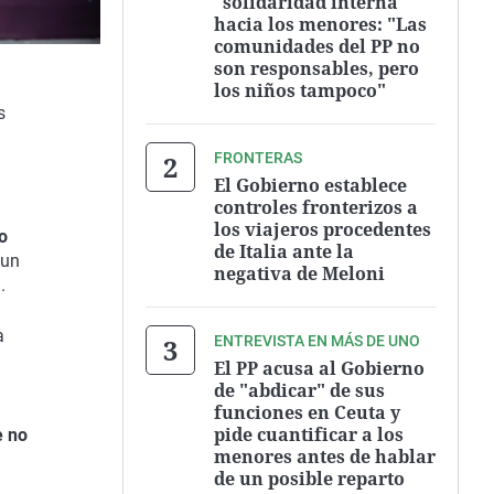
"solidaridad interna"
hacia los menores: "Las
comunidades del PP no
son responsables, pero
los niños tampoco"
s
FRONTERAS
El Gobierno establece
controles fronterizos a
los viajeros procedentes
o
de Italia ante la
 un
negativa de Meloni
.
a
ENTREVISTA EN MÁS DE UNO
El PP acusa al Gobierno
de "abdicar" de sus
funciones en Ceuta y
pide cuantificar a los
e no
menores antes de hablar
de un posible reparto