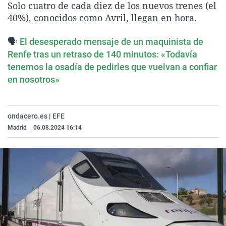
Solo cuatro de cada diez de los nuevos trenes (el
La rosa de los vientos
Caso
Extremadura
Virales
40%), conocidos como Avril, llegan en hora.
Gente viajera
Retornados
Galicia
Televisión
🗣️
El desesperado mensaje de un maquinista de
Como el perro y el gat
Equipo de investigaci
La Rioja
Elecciones
Renfe tras un retraso de 140 minutos: «Todavía
Operación Viuda Negr
Navarra
tenemos la osadía de pedirles que vuelvan a confiar
en nosotros»
País Vasco
ondacero.es | EFE
Madrid
|
06.08.2024 16:14