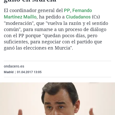
La rosa de los vientos
Caso
Extremadura
Virales
El coordinador general del
,
PP
Fernando
Gente viajera
Retornados
Galicia
Televisión
, ha pedido a
(Cs)
Martínez Maíllo
Ciudadanos
Como el perro y el gat
Equipo de investigaci
La Rioja
Elecciones
"moderación", que "vuelva la razón y el sentido
común", para sumarse a un proceso de diálogo
Operación Viuda Negr
Navarra
con el PP porque "quedan pocos días, pero
País Vasco
suficientes, para negociar con el partido que
ganó las elecciones en Murcia".
ondacero.es
Madrid
|
01.04.2017 13:05