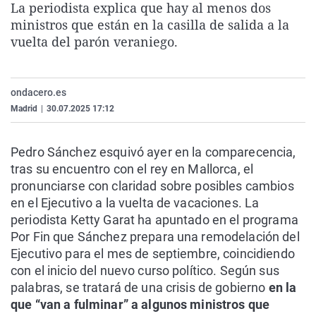
La periodista explica que hay al menos dos
La rosa de los vientos
Caso
Extremadura
Virales
ministros que están en la casilla de salida a la
Gente viajera
Retornados
Galicia
Televisión
vuelta del parón veraniego.
Como el perro y el gat
Equipo de investigaci
La Rioja
Elecciones
Operación Viuda Negr
Navarra
ondacero.es
Madrid
|
30.07.2025 17:12
País Vasco
Pedro Sánchez esquivó ayer en la comparecencia,
tras su encuentro con el rey en Mallorca, el
pronunciarse con claridad sobre posibles cambios
en el Ejecutivo a la vuelta de vacaciones. La
periodista Ketty Garat ha apuntado en el programa
Por Fin que Sánchez prepara una remodelación del
Ejecutivo para el mes de septiembre, coincidiendo
con el inicio del nuevo curso político. Según sus
palabras, se tratará de una crisis de gobierno
en la
que “van a fulminar” a algunos ministros que