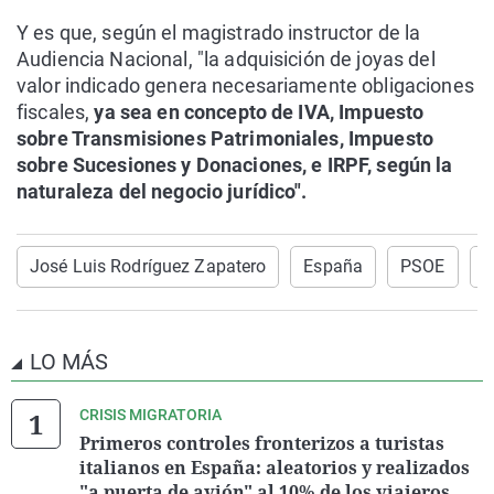
Y es que, según el magistrado instructor de la
Audiencia Nacional, "la adquisición de joyas del
valor indicado genera necesariamente obligaciones
fiscales,
ya sea en concepto de IVA, Impuesto
sobre Transmisiones Patrimoniales, Impuesto
sobre Sucesiones y Donaciones, e IRPF, según la
naturaleza del negocio jurídico".
José Luis Rodríguez Zapatero
España
PSOE
N
LO MÁS
CRISIS MIGRATORIA
Primeros controles fronterizos a turistas
italianos en España: aleatorios y realizados
"a puerta de avión" al 10% de los viajeros