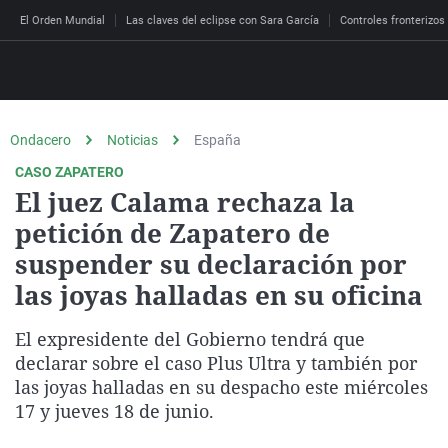
El Orden Mundial
Las claves del eclipse con Sara García
Controles fronterizos
Ondacero
Noticias
España
Directo
CASO ZAPATERO
Programas
El juez Calama rechaza la
Podcast
Más de uno
Los Perseguidos
Andalucía
Fútbol
Sociedad
petición de Zapatero de
España
Por fin
Malas decisiones
Aragón
Baloncesto
Mundo
suspender su declaración por
Economía
las joyas halladas en su oficina
Julia en la onda
Expedientes del más a
Baleares
Tenis
Salud
Deportes
La brújula
El viaje del Guernica
Cantabria
Motor
Cultura
El expresidente del Gobierno tendrá que
El tiempo
Radioestadio
Invisibles
Cataluña
Ciencia y Tecnología
declarar sobre el caso Plus Ultra y también por
Más noticias
las joyas halladas en su despacho este miércoles
Radioestadio noche
Prohibido morirse
Comunidad de Madrid
Gastronomía
17 y jueves 18 de junio.
El colegio invisible
Esto no ha pasado
Comunitat Valenciana
Medio ambiente