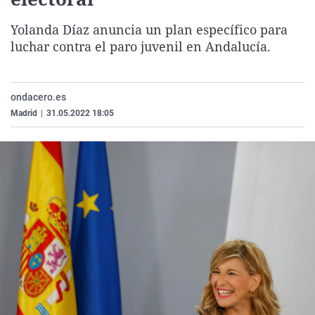
La rosa de los vientos
Caso
Extremadura
Virales
Yolanda Díaz anuncia un plan específico para
Gente viajera
Retornados
Galicia
Televisión
luchar contra el paro juvenil en Andalucía.
Como el perro y el gat
Equipo de investigaci
La Rioja
Elecciones
Operación Viuda Negr
Navarra
ondacero.es
País Vasco
Madrid
|
31.05.2022 18:05