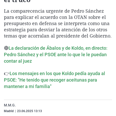
La rosa de los vientos
Caso
Extremadura
Virales
La comparecencia urgente de Pedro Sánchez
Gente viajera
Retornados
Galicia
Televisión
para explicar el acuerdo con la OTAN sobre el
Como el perro y el gat
Equipo de investigaci
La Rioja
Elecciones
presupuesto en defensa se interpreta como una
estrategia para desviar la atención de los otros
Operación Viuda Negr
Navarra
temas que acorralan al presidente del Gobierno.
País Vasco
🔴
La declaración de Ábalos y de Koldo, en directo:
Pedro Sánchez y el PSOE ante lo que le le puedan
contar al juez
👉
Los mensajes en los que Koldo pedía ayuda al
PSOE: "He tenido que recoger aceitunas para
mantener a mi familia"
M.M.G.
Madrid
|
23.06.2025 13:13